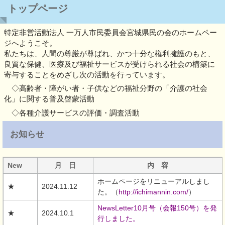
トップページ
特定非営活動法人 一万人市民委員会宮城県民の会のホームペー
ジへようこそ。
私たちは、人間の尊厳が尊ばれ、かつ十分な権利擁護のもと、
良質な保健、医療及び福祉サービスが受けられる社会の構築に
寄与することをめざし次の活動を行っています。
◇高齢者・障がい者・子供などの福祉分野の「介護の社会
化」に関する普及啓蒙活動
◇各種介護サービスの評価・調査活動
お知らせ
New
月 日
内 容
ホームページをリニューアルしまし
★
2024.11.12
た。（
http://ichimannin.com/
）
NewsLetter10月号（会報150号）を発
★
2024.10.1
行しました。